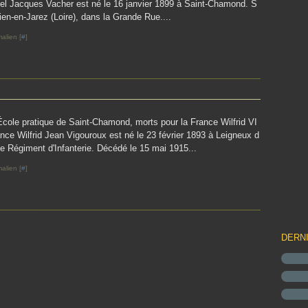
el Jacques Vacher est né le 16 janvier 1899 à Saint-Chamond. S
ien-en-Jarez (Loire), dans la Grande Rue....
alien [
#
]
École pratique de Saint-Chamond, morts pour la France Wilfrid VI
e Wilfrid Jean Vigouroux est né le 23 février 1893 à Leigneux d
8e Régiment d'Infanterie. Décédé le 15 mai 1915...
alien [
#
]
DERN