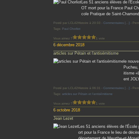
Les 51 anciens élèves de l'Éco
OT mort pour la France Paul Chor
cole Pratique de Saint-Chamond 
Posté par LCL42Histoire à 20:33 -
Commentaires [
…
]
- Perm
Tags:
Paul Chorliot
Vous aimez ?
1 vote
6 décembre 2018
articles sur Pétain et l'antisémitisme
le nouve
Pucheu, 
itisme «
ent JOLY
Posté par LCL42Histoire à 06:31 -
Commentaires [
…
]
- Perm
Tags:
articles sur Pétain et l'antisémitisme
Vous aimez ?
1 vote
6 octobre 2018
Jean Lezet
Les 51 anciens élèves de l'Écol
ort pour la France le lieu de dé
département de Meurthe-et-Moselle