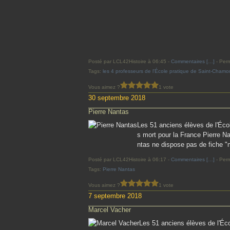
Posté par LCL42Histoire à 06:45 -
Commentaires [
…
]
- Perm
Tags:
les 4 professeurs de l'École pratique de Saint-Cham
Vous aimez ?
1 vote
30 septembre 2018
Pierre Nantas
Les 51 anciens élèves de l'Éco
s mort pour la France Pierre Nan
ntas ne dispose pas de fiche "m
Posté par LCL42Histoire à 06:17 -
Commentaires [
…
]
- Perm
Tags:
Pierre Nantas
Vous aimez ?
1 vote
7 septembre 2018
Marcel Vacher
Les 51 anciens élèves de l'Éc