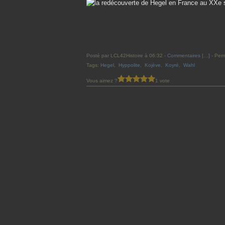
Posté par LCL42Histoire à 06:32 -
Commentaires [
…
]
- Perm
Tags:
Hegel
,
Hyppolite
,
Kojève
,
Koyré
,
Wahl
Vous aimez ?
1 vote