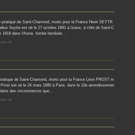
le pratique de Saint-Chamond, morts pour la France Henri SEYTR
dius Seytre est né le 17 octobre 1891 à Izieux, à côté de Saint-C
e 1918 dans l'Aisne. tombe familiale...
alien [
#
]
e pratique de Saint-Chamond, morts pour la France Léon PROST m
 Prost est né le 24 mars 1880 à Paris, dans le 10e arrondissemen
, dans des circonstances que...
alien [
#
]