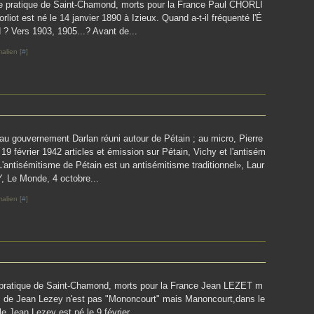
le pratique de Saint-Chamond, morts pour la France Paul CHORLI
liot est né le 14 janvier 1890 à Izieux. Quand a-t-il fréquenté l'É
? Vers 1903, 1905...? Avant de...
alien [
#
]
au gouvernement Darlan réuni autour de Pétain ; au micro, Pierre
19 février 1942 articles et émission sur Pétain, Vichy et l'antisém
L'antisémitisme de Pétain est un antisémitisme traditionnel», Laur
, Le Monde, 4 octobre...
alien [
#
]
e pratique de Saint-Chamond, morts pour la France Jean LEZET m
cès de Jean Lezey n'est pas "Mononcourt" mais Manoncourt,dans le
 Jean Lezey est né le 9 février...