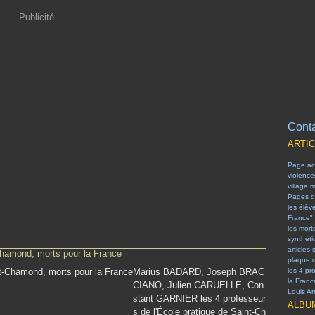
Publicité
Conta
ARTI
Page acc
violenc
village 
Pages d
les élèv
France"
les mort
synthét
articles 
-Chamond, morts pour la France
plaque 
Marius BADARD, Joseph BRAC
les 4 pr
la Franc
CIANO, Julien CARUELLE, Con
Louis Arr
stant GARNIER les 4 professeur
ALBU
s de l'École pratique de Saint-Ch