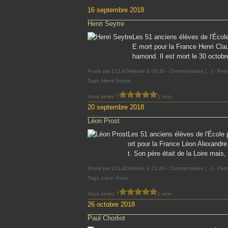
16 septembre 2018
Henri Seytre
Les 51 anciens élèves de l'Éco
E mort pour la France Henri Clau
hamond. Il est mort le 30 octobr
Posté par LCL42Histoire à 06:30 -
Commentaires [
…
]
- Perm
Tags:
Henri Seytre
Vous aimez ?
1 vote
20 septembre 2018
Léon Prost
Les 51 anciens élèves de l'Écol
ort pour la France Léon Alexandre
t. Son père était de la Loire mais
Posté par LCL42Histoire à 21:26 -
Commentaires [
…
]
- Perm
Tags:
Léon Prost
Vous aimez ?
1 vote
26 octobre 2018
Paul Chorliot