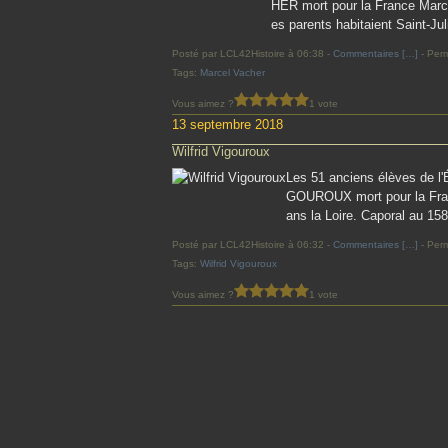
HER mort pour la France Marc
es parents habitaient Saint-Jul
Posté par LCL42Histoire à 06:38 -
Commentaires [
…
]
- Perm
Tags:
Marcel Vacher
Vous aimez ?
1 vote
13 septembre 2018
Wilfrid Vigouroux
Les 51 anciens élèves de l'
GOUROUX mort pour la Franc
ans la Loire. Caporal au 15
Posté par LCL42Histoire à 06:32 -
Commentaires [
…
]
- Perm
Tags:
Wilfrid Vigouroux
Vous aimez ?
1 vote