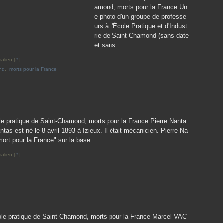
amond, morts pour la France Un
e photo d'un groupe de professe
urs à l'École Pratique et d'Indust
rie de Saint-Chamond (sans date
et sans...
alien [
#
]
ond
,
morts pour la France
le pratique de Saint-Chamond, morts pour la France Pierre Nanta
tas est né le 8 avril 1893 à Izieux. Il était mécanicien. Pierre Na
ort pour la France" sur la base...
alien [
#
]
ole pratique de Saint-Chamond, morts pour la France Marcel VAC