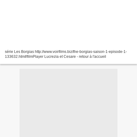
série Les Borgias http://www.voirfilms.biz/the-borgias-saison-1-episode-1-
133632.htm#filmPlayer Lucrezia et Cesare - retour à l'accueil