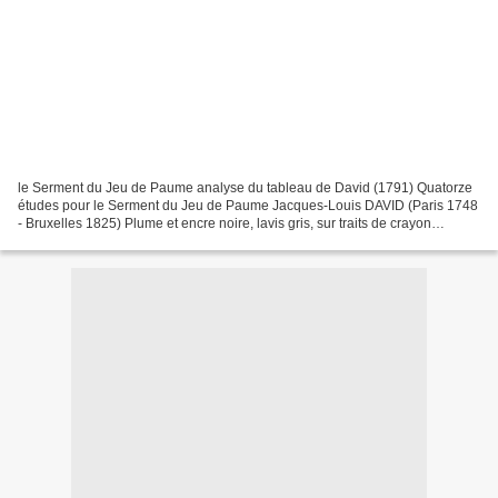
le Serment du Jeu de Paume analyse du tableau de David (1791) Quatorze
études pour le Serment du Jeu de Paume Jacques-Louis DAVID (Paris 1748
- Bruxelles 1825) Plume et encre noire, lavis gris, sur traits de crayon
(excepté pour l’étude d’homme en haut...