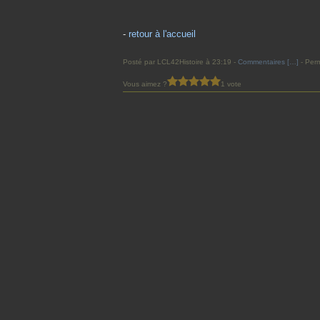
-
retour à l'accueil
Posté par LCL42Histoire à 23:19 -
Commentaires [
…
]
- Perm
Vous aimez ?
1 vote