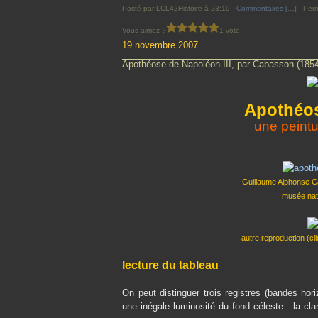
Posté par LCL42Histoire à 23:19 -
Commentaires [
…
]
- Perm
Vous aimez ?
1 vote
19 novembre 2007
Apothéose de Napoléon III, par Cabasson (1854
Apothéos
une peint
Guillaume Alphonse 
musée nat
autre reproduction
(cl
lecture du tableau
On peut distinguer trois registres (bandes hor
une inégale luminosité du fond céleste : la cl