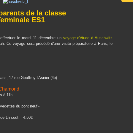
 parents de la classe
Terminale ES1
 d'effectuer le mardi 11 décembre un
voyage d'étude à Auschwitz
ah. Ce voyage sera précédé d'une visite préparatoire à Paris, le
ris, 17 rue Geoffroy l'Asnier (4è)
t-Chamond
is à 11h
s vedettes du pont neuf»
r de 1h coût = 4,50€