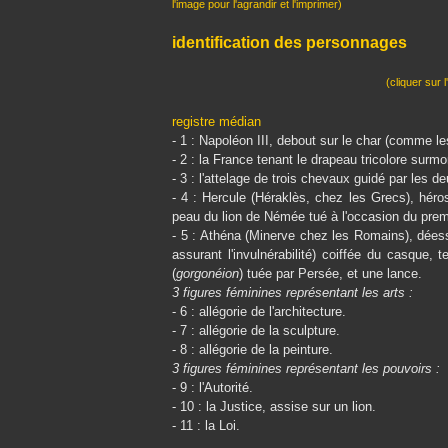
l'image pour l'agrandir et l'imprimer)
identification des personnages
(cliquer sur 
registre médian
- 1 : Napoléon III, debout sur le char (comme l
- 2 : la France tenant le drapeau tricolore surmon
- 3 : l'attelage de trois chevaux guidé par les 
- 4 : Hercule (Héraklès, chez les Grecs), héros
peau du lion de Némée tué à l'occasion du prem
- 5 : Athéna (Minerve chez les Romains), déesse 
assurant l'invulnérabilité) coiffée du casque, 
(
gorgonéion
) tuée par Persée, et une lance.
3 figures féminines représentant les arts :
- 6 : allégorie de l'architecture.
- 7 : allégorie de la sculpture.
- 8 : allégorie de la peinture.
3 figures féminines représentant les pouvoirs :
- 9 : l'Autorité.
- 10 : la Justice, assise sur un lion.
- 11 : la Loi.