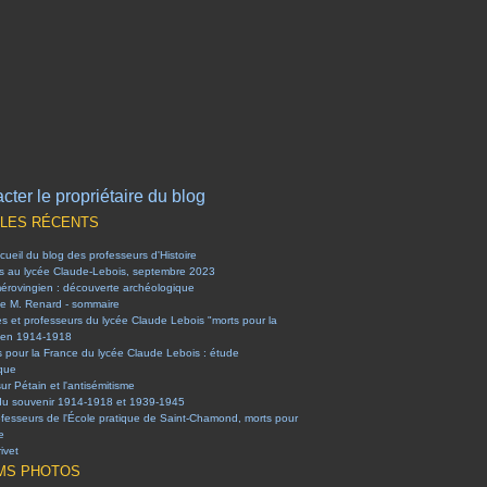
cter le propriétaire du blog
CLES RÉCENTS
ueil du blog des professeurs d'Histoire
es au lycée Claude-Lebois, septembre 2023
mérovingien : découverte archéologique
e M. Renard - sommaire
es et professeurs du lycée Claude Lebois "morts pour la
 en 1914-1918
s pour la France du lycée Claude Lebois : étude
ique
sur Pétain et l'antisémitisme
du souvenir 1914-1918 et 1939-1945
ofesseurs de l'École pratique de Saint-Chamond, morts pour
e
ivet
MS PHOTOS