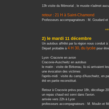
13h visite du Mémorial ; le musée n'admet aucu
retour : 21 H à Saint-Chamond
Professeurs accompagnateurs : M. Goudard e
mém
2) le mardi 11 décembre
Un autobus affrêté par la région nous conduit à 
4 H 30, du lycée
Départ probable à
pour êtr
Lyon -Cracovie en avion
Cracovie-Auschwitz en autobus
le matin : visite de Birkenau, là où arrivaient 
une évocation des victimes
l'après-midi : visite du camp d'Auschwitz, en par
été en partie reconstitué.
Retour à Cracovie prévu pour 18h, décollage 20
un repas chaud est servi dans l'avion.
arrivée vers 22h à Lyon
professeurs accompagnateurs : M. Moulin et