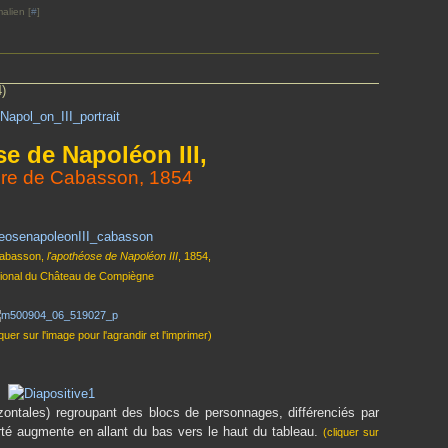
alien [
#
]
)
e de Napoléon III,
ure de Cabasson, 1854
Cabasson,
l'apothéose de Napoléon III
, 1854,
ional du Château de Compiègne
iquer sur l'image pour l'agrandir et l'imprimer)
izontales) regroupant des blocs de personnages, différenciés par
arté augmente en allant du bas vers le haut du tableau.
(cliquer sur