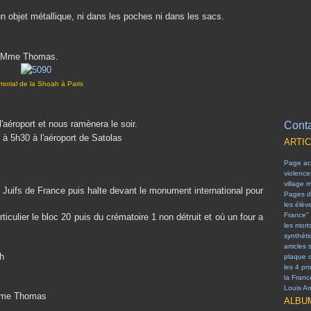
n objet métallique, ni dans les poches ni dans les sacs.
t Mme Thomas.
orial de la Shoah à Paris
l'aéroport et nous ramènera le soir.
Conta
e à 5h30 à l'aéroport de Satolas
ARTI
Page acc
violenc
village 
les Juifs de France puis halte devant le monument international pour
Pages d
les élèv
France"
ticulier le bloc 20 puis du crématoire 1 non détruit et où un four a
les mort
synthét
articles 
h
plaque 
les 4 pr
la Franc
Louis Arr
 Mme Thomas
ALBU