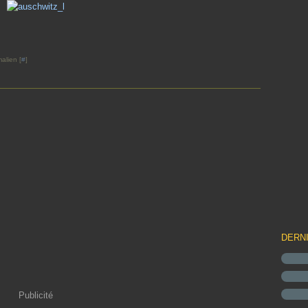
alien [
#
]
DERN
Publicité