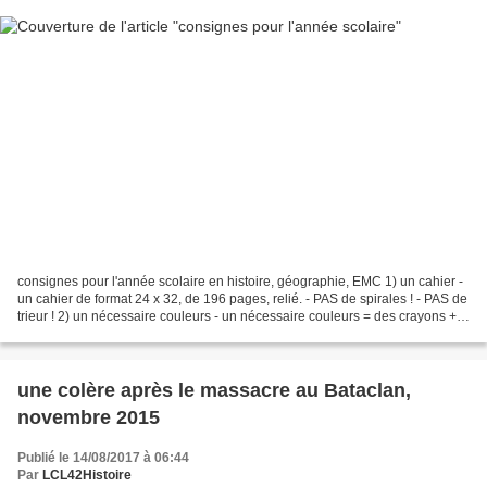
consignes pour l'année scolaire en histoire, géographie, EMC 1) un cahier -
un cahier de format 24 x 32, de 196 pages, relié. - PAS de spirales ! - PAS de
trieur ! 2) un nécessaire couleurs - un nécessaire couleurs = des crayons +
des feutres. - ce matériel...
une colère après le massacre au Bataclan,
novembre 2015
Publié le 14/08/2017 à 06:44
Par
LCL42Histoire