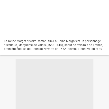
La Reine Margot histoire, roman, film La Reine Margot est un personnage
historique, Marguerite de Valois (1553-1615), soeur de trois rois de France,
première épouse de Henri de Navarre en 1572 (devenu Henri IV), objet du
roman historique d'Alexandre Dumas...