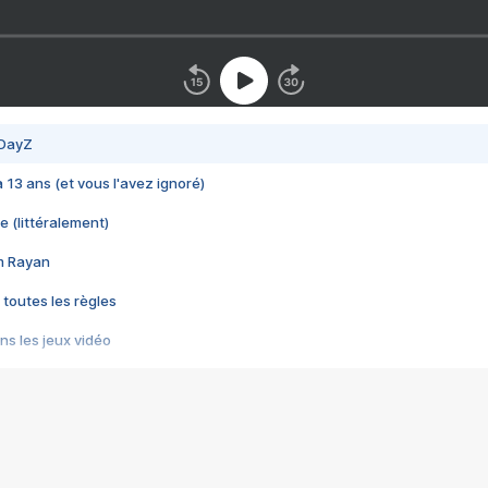
 DayZ
 a 13 ans (et vous l'avez ignoré)
e (littéralement)
im Rayan
 toutes les règles
s les jeux vidéo
us choquant de Rockstar ? - Le scandale BULLY
e plus moche de Steam
du RÊVE tourne au CAUCHEMAR