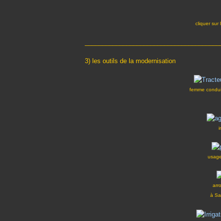
cliquer sur 
_______________________________________
3) les outils de la modernisation
femme condui
i
usage
arr
à Sa