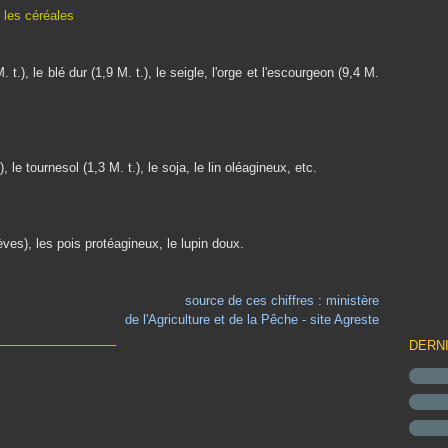
les céréales
t.), le blé dur (1,9 M. t.), le seigle, l'orge et l'escourgeon (9,4 M.
 le tournesol (1,3 M. t.), le soja, le lin oléagineux, etc.
ves), les pois protéagineux, le lupin doux.
source de ces chiffres : ministère
de l'Agriculture et de la Pêche - site Agreste
_________________
DERN