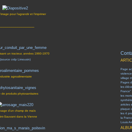
l'image pour l'agrandir et l'imprimer
_________________
Conta
sant un tracteur, années 1960-1970
(source crdp Limousin)
ARTI
Page acc
violenc
ndustrie agroalimentaire
village 
Pages d
les élèv
France"
 de produits phytosanitaires
les mort
synthét
articles 
plaque 
osage d'un champ de maïs
les 4 pr
int-Sauvant dans la Vienne
la Franc
Louis Arr
ALBU