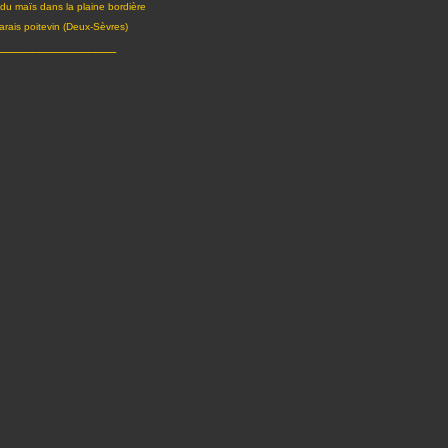
n du maïs dans la plaine bordière
rais poitevin (Deux-Sèvres)
_________________