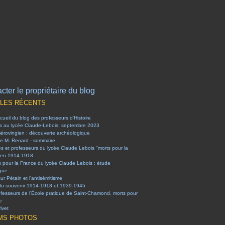
cter le propriétaire du blog
CLES RÉCENTS
ueil du blog des professeurs d'Histoire
es au lycée Claude-Lebois, septembre 2023
mérovingien : découverte archéologique
e M. Renard - sommaire
es et professeurs du lycée Claude Lebois "morts pour la
 en 1914-1918
s pour la France du lycée Claude Lebois : étude
ique
sur Pétain et l'antisémitisme
du souvenir 1914-1918 et 1939-1945
ofesseurs de l'École pratique de Saint-Chamond, morts pour
e
ivet
MS PHOTOS