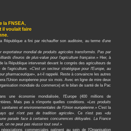
de la FNSEA,
l voulait faire
nne.
a République a fini par réchauffer son auditoire, au terme d'une
er exportateur mondial de produits agricoles transformés. Pas par
illiards d'euros de plus-value pour l'agriculture française.
» Hier, à
de la République intervenait devant le congrès des agriculteurs de
e l'agriculture. «
C'est un secteur stratégique pour l'Europe, au
teur pharmaceutique
», a-t-il rappelé. Reste à convaincre les autres
idera l'Union européenne pour six mois. Avec en ligne de mire deux
(Organisation mondiale du commerce) et le bilan de santé de la Pac
ans une économie mondialisée, l'Europe (400 millions de
ntières. Mais pas à n'importe quelles conditions. «
Les produits
 sanitaires et environnementales de l'Union européenne
.» C'est la
ays qui n'ont pas de tradition agricole
». Ce n'est pas «
du
 une parade face à certaines concurrences déloyales. La France
t, on ne peut pas réussir tout seul
.»
négociations commerciales patinent au sein de l'Organisation