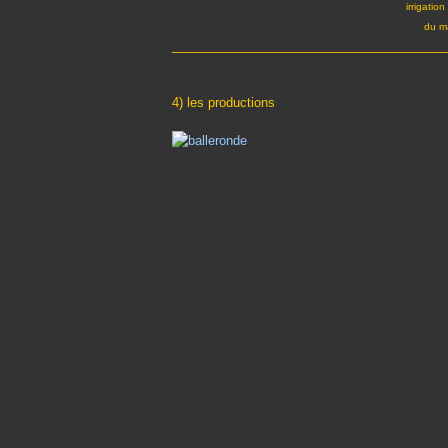
irrigatio
du ma
_______________________________________
4) les productions