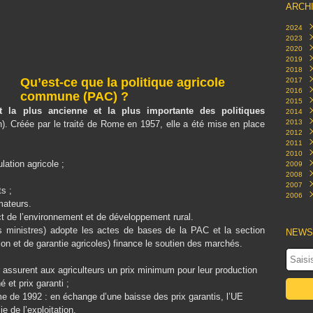
ARCH
2024
2023
Févr
2020
Sep
2019
Oct
2018
Mar
Qu’est-ce que la politique agricole
2017
Févr
Déc
2016
Nov
Déc
commune (PAC) ?
2015
Oct
Nov
Nov
 la plus ancienne et la plus importante des politiques
2014
Sep
Oct
Oct
Déc
2013
Févr
Sep
Aoû
Nov
Déc
. Créée par le traité de Rome en 1957, elle a été mise en place
2012
Janv
Aoû
Juill
Oct
Nov
Déc
2011
Juin
Mai
Sep
Sep
Sep
Déc
2010
Mai
Avril
Aoû
Aoû
Aoû
Nov
Déc
lation agricole ;
2009
Avril
Mar
Juill
Juill
Mai
Oct
Nov
Oct
2008
Mar
Févr
Juin
Mar
Mar
Sep
Oct
Sep
Déc
2007
Janv
Janv
Mai
Janv
Févr
Aoû
Sep
Aoû
Oct
Déc
s ;
2006
Avril
Janv
Juill
Juill
Juill
Sep
Nov
Déc
mateurs.
Mar
Juin
Avril
Mai
Aoû
Oct
Nov
Déc
ct de l’environnement et de développement rural.
Févr
Mar
Févr
Janv
Juill
Sep
Oct
Nov
Janv
Févr
Janv
Juin
Aoû
Sep
Oct
s ministres) adopte les actes de bases de la PAC et la section
NEWS
Janv
Mai
Juill
Aoû
Sep
n et de garantie agricoles) finance le soutien des marchés.
Avril
Juin
Juin
Juin
Mar
Mai
Mai
eur assurent aux agriculteurs un prix minimum pour leur production
Févr
Avril
Avril
Janv
Mar
Mar
 et prix garanti ;
Févr
Févr
me de 1992 : en échange d’une baisse des prix garantis, l’UE
Janv
Janv
e de l’exploitation.