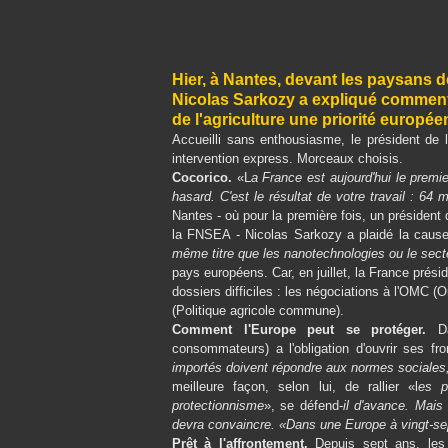
Hier, à Nantes, devant les paysans 
Nicolas Sarkozy a expliqué comment i
de l'agriculture une priorité europée
Accueilli sans enthousiasme, le président de l
intervention express. Morceaux choisis.
Cocorico.
«L
a France est aujourd'hui le premi
hasard. C'est le résultat de votre travail : 64 m
Nantes - où pour la première fois, un président 
la FNSEA - Nicolas Sarkozy a plaidé la cause d
même titre que les nanotechnologies ou le sec
pays européens. Car, en juillet, la France prés
dossiers difficiles : les négociations à l'OMC 
(Politique agricole commune).
Comment l'Europe peut se protéger.
D
consommateurs) a l'obligation d'ouvrir ses fro
importés doivent répondre aux normes sociales,
meilleure façon, selon lui, de rallier «l
es p
protectionnisme
», se défend-
il d'avance. Mais
devra convaincre. «Dans une Europe à vingt-sep
Prêt à l'affrontement.
Depuis sept ans, les 