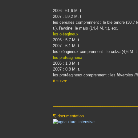
2006 : 61,6 M. t
2007 : 59,2 M. t.
les céréales comprennent : le blé tendre (30,7 M. 
t.), l'avoine, le maïs (14,4 M. t.), etc.
les oléagineux
2006 : 5,7 M. t
2007 : 6,1 M. t.
les oléagineux comprennent : le colza (4,6 M. t.),
les protéagineux
2006 : 1,3 M. t
2007 : 0,8 M. t.
les protéagineux comprennent : les féveroles (fè
à suivre...
_______________________________________
5) documentation