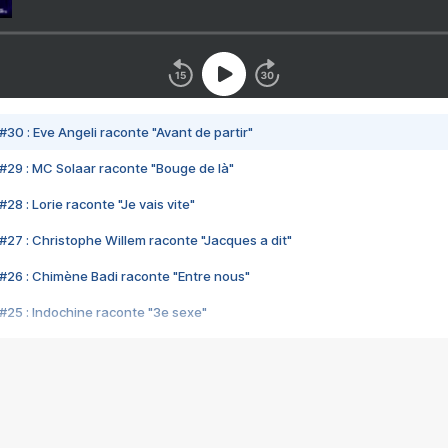
#30 : Eve Angeli raconte "Avant de partir"
#29 : MC Solaar raconte "Bouge de là"
28 : Lorie raconte "Je vais vite"
#27 : Christophe Willem raconte "Jacques a dit"
#26 : Chimène Badi raconte "Entre nous"
#25 : Indochine raconte "3e sexe"
#24 : Zaho raconte "C'est chelou"
#23 : Patrick Bruel raconte "Au café des délices"
#22 : Kyo raconte "Le chemin"