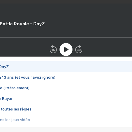
 Battle Royale - DayZ
 DayZ
 a 13 ans (et vous l'avez ignoré)
e (littéralement)
im Rayan
 toutes les règles
s les jeux vidéo
us choquant de Rockstar ? - Le scandale BULLY