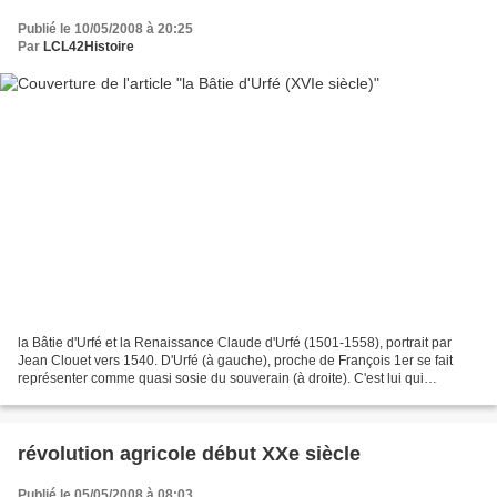
Publié le 10/05/2008 à 20:25
Par
LCL42Histoire
la Bâtie d'Urfé et la Renaissance Claude d'Urfé (1501-1558), portrait par
Jean Clouet vers 1540. D'Urfé (à gauche), proche de François 1er se fait
représenter comme quasi sosie du souverain (à droite). C'est lui qui
aménage un manoir du XVe siècle en...
révolution agricole début XXe siècle
Publié le 05/05/2008 à 08:03