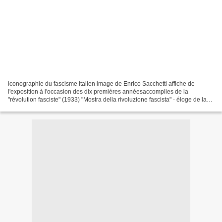
iconographie du fascisme italien image de Enrico Sacchetti affiche de
l'exposition à l'occasion des dix premières annéesaccomplies de la
"révolution fasciste" (1933) "Mostra della rivoluzione fascista" - éloge de la
force et de la virilité guerrière (casque)...