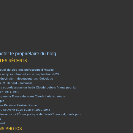
cter le propriétaire du blog
CLES RÉCENTS
ueil du blog des professeurs d'Histoire
es au lycée Claude-Lebois, septembre 2023
mérovingien : découverte archéologique
e M. Renard - sommaire
es et professeurs du lycée Claude Lebois "morts pour la
 en 1914-1918
s pour la France du lycée Claude Lebois : étude
ique
sur Pétain et l'antisémitisme
du souvenir 1914-1918 et 1939-1945
ofesseurs de l'École pratique de Saint-Chamond, morts pour
e
ivet
MS PHOTOS