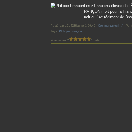
Les 51 anciens élèves de l'
RANÇON mort pour la France 
nait au 14e régiment de Dra
Posté par LCL42Histoire à 06:45 -
Commentaires [
…
]
- Perm
Tags:
Philippe Françon
Vous aimez ?
1 vote