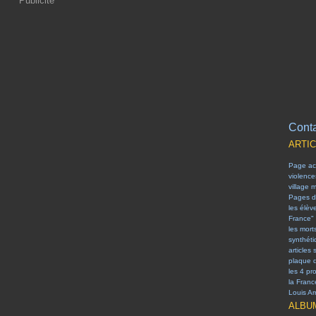
Publicité
Conta
ARTI
Page acc
violenc
village 
Pages d
les élèv
France"
les mort
synthét
articles 
plaque 
les 4 pr
la Franc
Louis Arr
ALBU