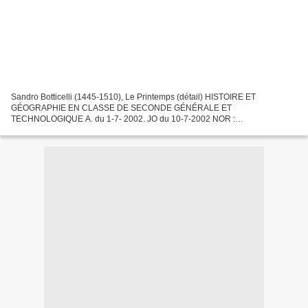
Sandro Botticelli (1445-1510), Le Printemps (détail) HISTOIRE ET
GÉOGRAPHIE EN CLASSE DE SECONDE GÉNÉRALE ET
TECHNOLOGIQUE A. du 1-7- 2002. JO du 10-7-2002 NOR :
MENE0201544A RLR : 524-5 MEN - DESCO A4 Vu code de l'éducation, not.
art. L. 311-1 à L. 311-3...