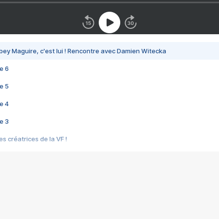
bey Maguire, c'est lui ! Rencontre avec Damien Witecka
e 6
e 5
e 4
e 3
s créatrices de la VF !
e 2
e 1
e Mektoub My Love arrive enfin ! Rencontre avec Shaïn Boumedine et Sal
i : après Toni en famille