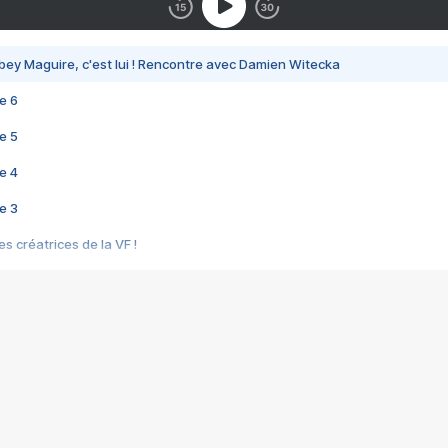
bey Maguire, c'est lui ! Rencontre avec Damien Witecka
e 6
e 5
e 4
e 3
s créatrices de la VF !
e 2
e 1
e Mektoub My Love arrive enfin ! Rencontre avec Shaïn Boumedine et Sal
i : après Toni en famille
elle réalise le bouleversant Dites lui que je l'aime