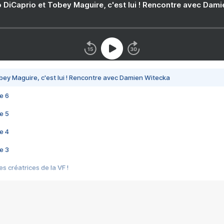
 DiCaprio et Tobey Maguire, c'est lui ! Rencontre avec Dam
bey Maguire, c'est lui ! Rencontre avec Damien Witecka
e 6
e 5
e 4
e 3
s créatrices de la VF !
e 2
e 1
e Mektoub My Love arrive enfin ! Rencontre avec Shaïn Boumedine et Sal