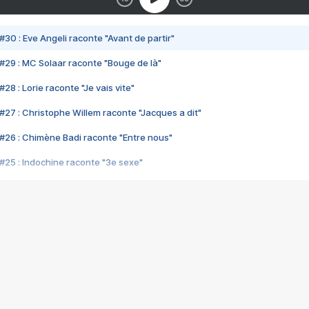
#30 : Eve Angeli raconte "Avant de partir"
#29 : MC Solaar raconte "Bouge de là"
28 : Lorie raconte "Je vais vite"
#27 : Christophe Willem raconte "Jacques a dit"
#26 : Chimène Badi raconte "Entre nous"
#25 : Indochine raconte "3e sexe"
#24 : Zaho raconte "C'est chelou"
#23 : Patrick Bruel raconte "Au café des délices"
#22 : Kyo raconte "Le chemin"
#21 : Nolwenn Leroy raconte "Cassé"
#20 : Patrick Hernandez raconte "Born to be alive"