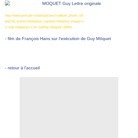
http://www.amicale-chateaubriant.fr/album_photo_04.
php?id_article=55&debut_vignette=0&debut_image=1
Crédit obligatoire Coll. Saffray-Môquet / MRN
-
film de François Hans sur l'exécution de Guy Môquet
-
retour à l'accueil