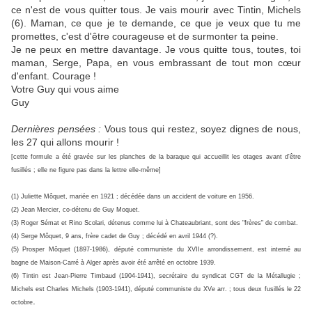
ce n'est de vous quitter tous. Je vais mourir avec Tintin, Michels
(6). Maman, ce que je te demande, ce que je veux que tu me
promettes, c'est d'être courageuse et de surmonter ta peine.
Je ne peux en mettre davantage. Je vous quitte tous, toutes, toi
maman, Serge, Papa, en vous embrassant de tout mon cœur
d'enfant. Courage !
Votre Guy qui vous aime
Guy
Dernières pensées :
Vous tous qui restez, soyez dignes de nous,
les 27 qui allons mourir !
[cette formule a été gravée sur les planches de la baraque qui accueillit les otages avant d'être
fusillés ; elle ne figure pas dans la lettre elle-même]
(1) Juliette Môquet, mariée en 1921 ; décédée dans un accident de voiture en 1956.
(2) Jean Mercier, co-détenu de Guy Moquet.
(3) Roger Sémat et Rino Scolari, détenus comme lui à Chateaubriant, sont des "frères" de combat.
(4) Serge Môquet, 9 ans, frère cadet de Guy ; décédé en avril 1944 (?).
(5) Prosper Môquet (1897-1986), député communiste du XVIIe arrondissement, est interné au
bagne de Maison-Carré à Alger après avoir été arrêté en octobre 1939.
(6) Tintin est Jean-Pierre Timbaud (1904-1941), secrétaire du syndicat CGT de la Métallugie ;
Michels est Charles Michels (1903-1941), député communiste du XVe arr. ; tous deux fusillés le 22
.
octobre