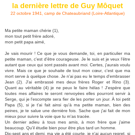
la dernière lettre de Guy Môquet
22 octobre 1941, camp de Chateaubriand (Loire-Atlantique)
Ma petite maman chérie (1),
mon tout petit frère adoré,
mon petit papa aimé,
Je vais mourir ! Ce que je vous demande, toi, en particulier ma
petite maman, c'est d'être courageuse. Je le suis et je veux l'être
autant que ceux qui sont passés avant moi. Certes, j'aurais voulu
vivre. Mais ce que je souhaite de tout mon cœur, c'est que ma
mort serve à quelque chose. Je n'ai pas eu le temps d'embrasser
Jean (2). J'ai embrassé mes deux frères Roger et Rino (3).
Quant au véritable (4) je ne peux le faire hélas ! J'espère que
toutes mes affaires te seront renvoyées elles pourront servir à
Serge, qui je l'escompte sera fier de les porter un jour. À toi petit
Papa (5), si je t'ai fait ainsi qu'à ma petite maman, bien des
peines, je te salue une dernière fois. Sache que j'ai fait de mon
mieux pour suivre la voie que tu m'as tracée.
Un dernier adieu à tous mes amis, à mon frère que j'aime
beaucoup. Qu'il étudie bien pour être plus tard un homme.
Dix-sept ans et demi, ma vie a été courte, je n'ai aucun regret, si